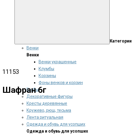
Категории
Венки
Венки
Венки украшенные
Клумбы
11153
Корзины
Фоны венков и корзин
Шафран 6г
Гробы
Декоративные фигуры
Кресты деревянные
Кружево, рюш, тесьма
Лента ритуальная
Одежда и обувь для усопших
Одежда и обувь для усопших