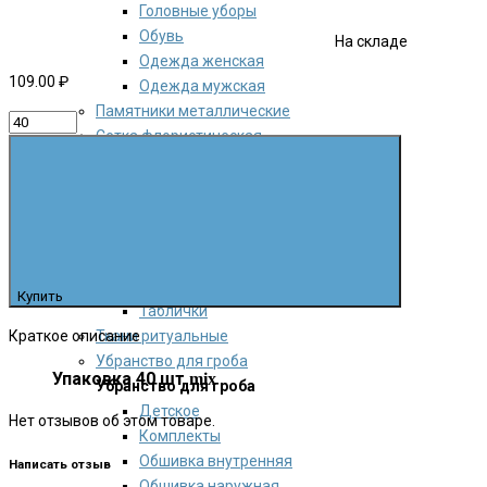
Головные уборы
Обувь
На складе
Одежда женская
109.00 ₽
Одежда мужская
Памятники металлические
Сетка флористическая
Сопутствующие товары
Сопутствующие товары
Лампады
Лента траурная
Полотенца на крест
Сопутствующие товары
Купить
Таблички
Краткое описание
Ткани ритуальные
Убранство для гроба
Упаковка 40 шт
mix
Убранство для гроба
Детское
Нет отзывов об этом товаре.
Комплекты
Обшивка внутренняя
Написать отзыв
Обшивка наружная