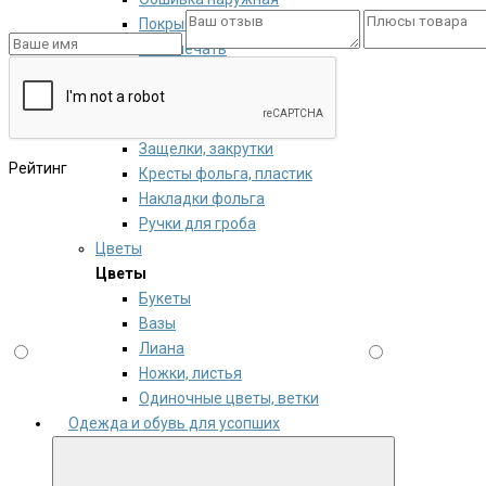
Покрывала и наволочки
Фотопечать
Урны для праха
Фурнитура для гроба
Фурнитура для гроба
Защелки, закрутки
Рейтинг
Кресты фольга, пластик
Накладки фольга
Ручки для гроба
Цветы
Цветы
Букеты
Вазы
Лиана
Ножки, листья
Одиночные цветы, ветки
Одежда и обувь для усопших