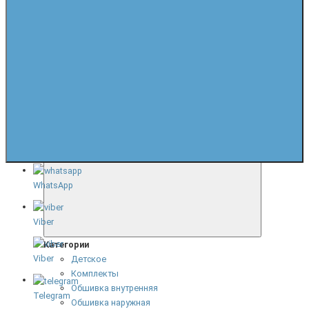
Категории
Букеты
Вазы
Лиана
Ножки, листья
Одиночные цветы, ветки
Убранство для гроба
WhatsApp
Viber
Категории
Viber
Детское
Комплекты
Обшивка внутренняя
Telegram
Обшивка наружная