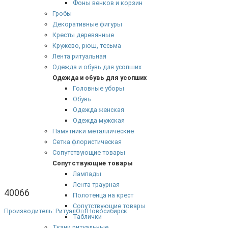
Фоны венков и корзин
Гробы
Декоративные фигуры
Кресты деревянные
Кружево, рюш, тесьма
Лента ритуальная
Одежда и обувь для усопших
Одежда и обувь для усопших
Головные уборы
Обувь
Одежда женская
Одежда мужская
Памятники металлические
Сетка флористическая
Сопутствующие товары
Сопутствующие товары
Лампады
Лента траурная
40066
Полотенца на крест
Сопутствующие товары
Производитель: РитуалОптНовосибирск
Таблички
Ткани ритуальные