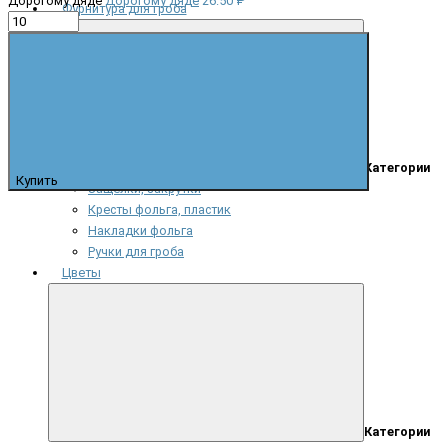
Дорогому дяде
Дорогому дяде
26.50 ₽
Фурнитура для гроба
Категории
Купить
Защелки, закрутки
Кресты фольга, пластик
Накладки фольга
Ручки для гроба
Цветы
Категории