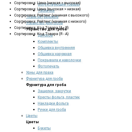
Сортировка: Цена (низкая > высокая)
Сопутствующие товары
Сортировка: Цена (высокая > низкая)
Таблички
Сортировка: Рейтинг (начиная с высокого)
Ткани ритуальные
Сортировка: Рейтинг (начиная с низкого)
Убранство для гроба
Сортировка: Код Товара (А - Я)
Убранство для гроба
Сортировка: Код Товара (Я - А)
Детское
Комплекты
Обшивка внутренняя
Обшивка наружная
Покрывала и наволочки
Фотопечать
Урны для праха
Фурнитура для гроба
Фурнитура для гроба
Защелки, закрутки
Кресты фольга, пластик
Накладки фольга
Ручки для гроба
Цветы
Цветы
Букеты