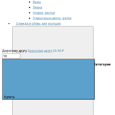
Вазы
Лиана
Ножки, листья
Одиночные цветы, ветки
Одежда и обувь для усопших
Дорогому другу
Дорогому другу
26.50 ₽
Категории
Головные уборы
Обувь
Одежда женская
Одежда мужская
Венки
Купить