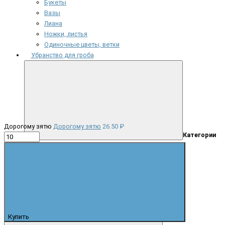
Букеты
Вазы
Лиана
Ножки, листья
Одиночные цветы, ветки
Убранство для гроба
Дорогому зятю
Дорогому зятю
26.50 ₽
Категории
Детское
Комплекты
Обшивка внутренняя
Обшивка наружная
Покрывала и наволочки
Фотопечать
Купить