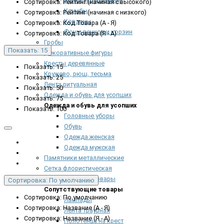
Венки украшенные
Сортировка: Рейтинг (начиная с высокого)
Клумбы
Сортировка: Рейтинг (начиная с низкого)
Корзины
Сортировка: Код Товара (А - Я)
Фоны венков и корзин
Сортировка: Код Товара (Я - А)
Гробы
Показать: 15
Декоративные фигуры
Кресты деревянные
Показать: 15
Кружево, рюш, тесьма
Показать: 25
Лента ритуальная
Показать: 50
Одежда и обувь для усопших
Показать: 75
Одежда и обувь для усопших
Показать: 100
Головные уборы
Обувь
Одежда женская
Одежда мужская
Памятники металлические
Сетка флористическая
Сопутствующие товары
Сортировка: По умолчанию
Сопутствующие товары
Сортировка: По умолчанию
Лампады
Сортировка: Название (А - Я)
Лента траурная
Сортировка: Название (Я - А)
Полотенца на крест