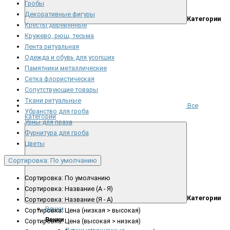
Гробы
Декоративные фигуры
Категории
Кресты деревянные
Кружево, рюш, тесьма
Лента ритуальная
Одежда и обувь для усопших
Памятники металлические
Сетка флористическая
Сопутствующие товары
Ткани ритуальные
Все
Убранство для гроба
категории
Урны для праха
Фурнитура для гроба
Цветы
Сортировка: По умолчанию
Сортировка: По умолчанию
Сортировка: Название (А - Я)
Категории
Сортировка: Название (Я - А)
Венки
Сортировка: Цена (низкая > высокая)
Венки
Сортировка: Цена (высокая > низкая)