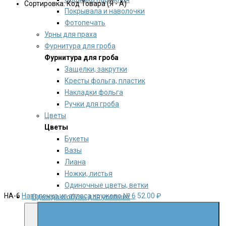
Сортировка: Код Товара (Я - А)
Покрывала и наволочки
Фотопечать
Урны для праха
Фурнитура для гроба
Фурнитура для гроба
Защелки, закрутки
Кресты фольга, пластик
Накладки фольга
Ручки для гроба
Цветы
Цветы
Букеты
Вазы
Лиана
Ножки, листья
Одиночные цветы, ветки
НА-6
Наволочка из атласа кружево № 6
52.00 ₽
Одежда и обувь для усопших