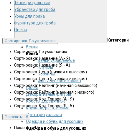
Ткани ритуальные
Убранство для гроба
Урны для праха
Фурнитура для гроба
Цветы
Категории
Сортировка: По умолчанию
Венки
Сортировка: По умолчанию
Венки
Сортировка: Название (А - Я)
Венки украшенные
Сортировка: Название (Я - А)
Клумбы
Сортировка: Цена (низкая > высокая)
Корзины
Сортировка: Цена (высокая > низкая)
Фоны венков и корзин
Сортировка: Рейтинг (начиная с высокого)
Гробы
Сортировка: Рейтинг (начиная с низкого)
Декоративные фигуры
Сортировка: Код Товара (А - Я)
Кресты деревянные
Сортировка: Код Товара (Я - А)
Кружево, рюш, тесьма
Лента ритуальная
Показать: 15
Одежда и обувь для усопших
Показать: 15
Одежда и обувь для усопших