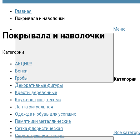
Главная
Покрывала и наволочки
Меню
Покрывала и наволочки
Категории
АКЦИЯ!!!
Венки
Гробы
Категории
Декоративные фигуры
Кресты деревянные
Кружево, рюш, тесьма
Лента ритуальная
Одежда и обувь для усопших
Памятники металлические
Сетка флористическая
Все категор
Сопутствующие товары