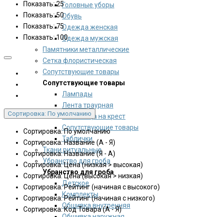
Показать: 25
Головные уборы
Показать: 50
Обувь
Показать: 75
Одежда женская
Показать: 100
Одежда мужская
Памятники металлические
Сетка флористическая
Сопутствующие товары
Сопутствующие товары
Лампады
Лента траурная
Сортировка: По умолчанию
Полотенца на крест
Сопутствующие товары
Сортировка: По умолчанию
Таблички
Сортировка: Название (А - Я)
Ткани ритуальные
Сортировка: Название (Я - А)
Убранство для гроба
Сортировка: Цена (низкая > высокая)
Убранство для гроба
Сортировка: Цена (высокая > низкая)
Детское
Сортировка: Рейтинг (начиная с высокого)
Комплекты
Сортировка: Рейтинг (начиная с низкого)
Обшивка внутренняя
Сортировка: Код Товара (А - Я)
Обшивка наружная