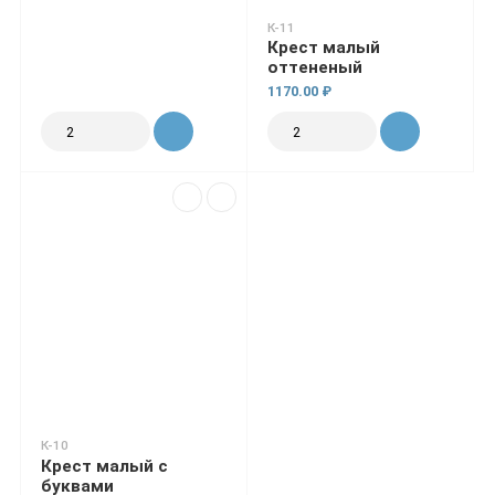
К-11
Крест малый
оттененый
1170.00 ₽
К-10
Крест малый с
буквами