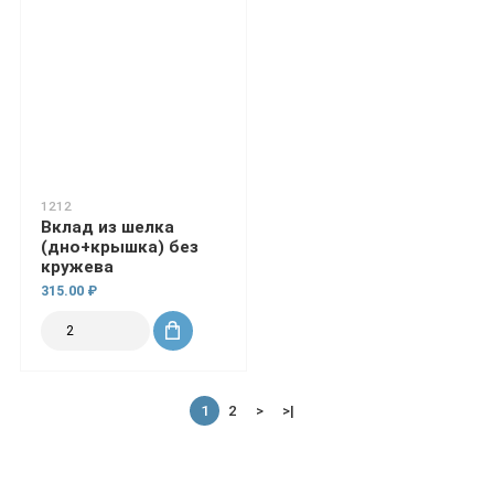
1212
Вклад из шелка
(дно+крышка) без
кружева
315.00 ₽
1
2
>
>|